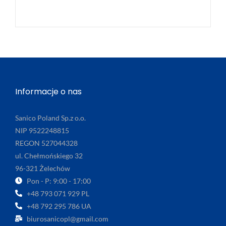
Informacje o nas
Sanico Poland Sp.z o.o.
NIP 9522248815
REGON 527044328
ul. Chełmońskiego 32
96-321 Żelechów
Pon - P: 9:00 - 17:00
+48 793 071 929 PL
+48 792 295 786 UA
biurosanicopl@gmail.com