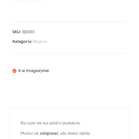
SKU:
BJS003
Kategoria:
Biojoux
6 w magazynie
Na razie nie ma opinii o produkcie.
Musisz się
zalogować
, aby dodać opinię.