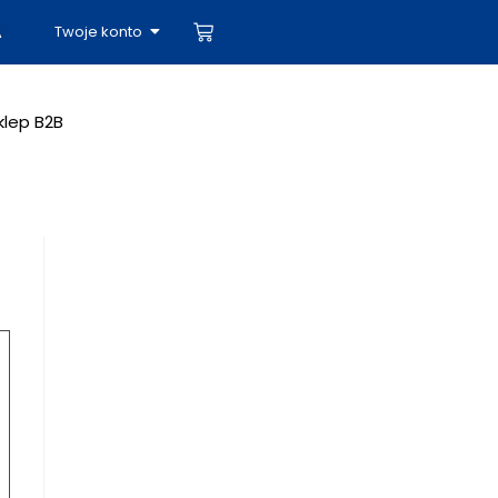
Twoje konto
A
klep B2B
Brak kategorii