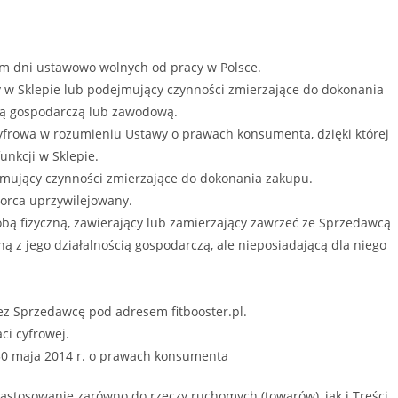
em dni ustawowo wolnych od pracy w Polsce.
y w Sklepie lub podejmujący czynności zmierzające do dokonania
cią gospodarczą lub zawodową.
rowa w rozumieniu Ustawy o prawach konsumenta, dzięki której
nkcji w Sklepie.
jmujący czynności zmierzające do dokonania zakupu.
orca uprzywilejowany.
bą fizyczną, zawierający lub zamierzający zawrzeć ze Sprzedawcą
z jego działalnością gospodarczą, ale nieposiadającą dla niego
z Sprzedawcę pod adresem fitbooster.pl.
ci cyfrowej.
30 maja 2014 r. o prawach konsumenta
stosowanie zarówno do rzeczy ruchomych (towarów), jak i Treści