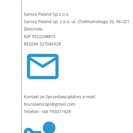
Sanico Poland Sp.z o.o.
Sanico Poland sp. z o.o. ul. Chełmońskiego 32, 96-321
Żelechów
NIP 9522248815
REGON 527044328
Kontakt ze SprzedawcąAdres e-mail:
biurosanicopl@gmail.com
Telefon: +48 793071929