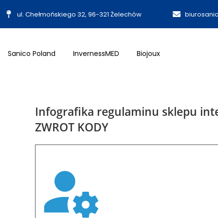
ul. Chełmońskiego 32, 96-321 Żelechów
biurosani
Sanico Poland
InvernessMED
Biojoux
Infografika regulaminu sklepu i
ZWROT KODY