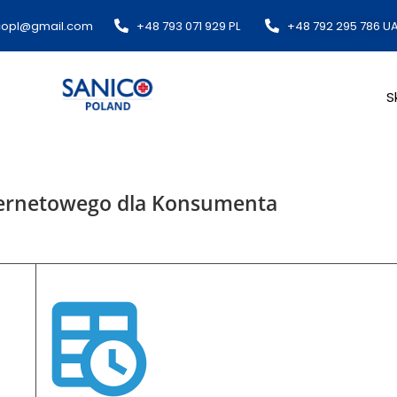
copl@gmail.com​
+48 793 071 929 PL
+48 792 295 786 U
S
nternetowego dla Konsumenta