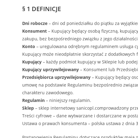
§ 1 DEFINICJE
Dni robocze
– dni od poniedziałku do piątku za wyjątki
Konsument
– Kupujący będący osobą fizyczną, kupując
zakupu, bez bezpośredniego związku z jego działalnoś
Konto
– uregulowana odrębnym regulaminem usługa cyf
Kupujący może nieodpłatnie skorzystać z dodatkowych fu
Kupujący
– każdy podmiot kupujący w Sklepie lub pode
Kupujący uprzywilejowany
– Konsument lub Przedsiębi
Przedsiębiorca uprzywilejowany
– Kupujący będący oso
umowę na podstawie Regulaminu bezpośrednio związaną 
charakteru zawodowego.
Regulamin
– niniejszy regulamin.
Sklep
– sklep internetowy sanicopl.comprowadzony prze
Treści cyfrowe – dane wytwarzane i dostarczane w posta
Ustawa o prawach konsumenta – polska ustawa z dnia 
Postanowienia Regulaminu dotyczące produktów mają za