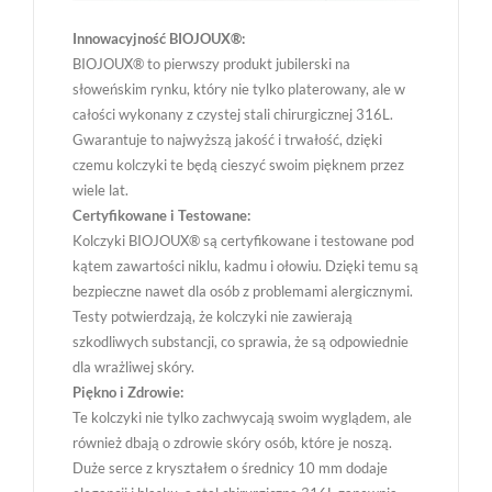
Innowacyjność BIOJOUX®:
BIOJOUX® to pierwszy produkt jubilerski na
słoweńskim rynku, który nie tylko platerowany, ale w
całości wykonany z czystej stali chirurgicznej 316L.
Gwarantuje to najwyższą jakość i trwałość, dzięki
czemu kolczyki te będą cieszyć swoim pięknem przez
wiele lat.
Certyfikowane i Testowane:
Kolczyki BIOJOUX® są certyfikowane i testowane pod
kątem zawartości niklu, kadmu i ołowiu. Dzięki temu są
bezpieczne nawet dla osób z problemami alergicznymi.
Testy potwierdzają, że kolczyki nie zawierają
szkodliwych substancji, co sprawia, że są odpowiednie
dla wrażliwej skóry.
Piękno i Zdrowie:
Te kolczyki nie tylko zachwycają swoim wyglądem, ale
również dbają o zdrowie skóry osób, które je noszą.
Duże serce z kryształem o średnicy 10 mm dodaje