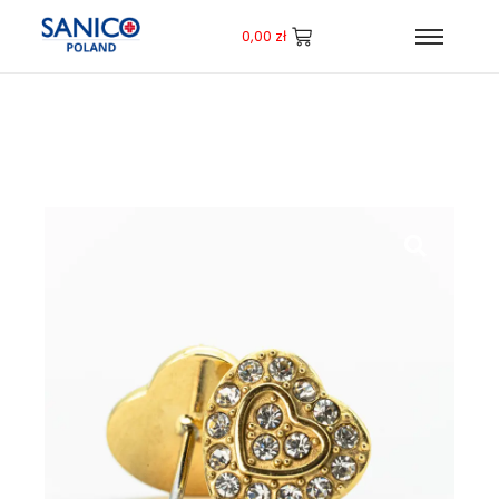
0,00
zł