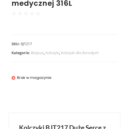
medycznej 316L
☆
☆
☆
☆
☆
SKU:
BJT217
Kategorie:
Biojoux
,
Kolczyki
,
Kolczyki dla dorosłych
Brak w magazynie
Kolczyki BJT217 Duże Serce z