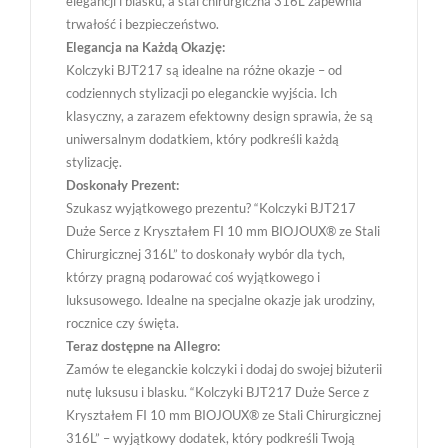
elegancji i blasku, a stal chirurgiczna 316L zapewnia
trwałość i bezpieczeństwo.
Elegancja na Każdą Okazję:
Kolczyki BJT217 są idealne na różne okazje – od
codziennych stylizacji po eleganckie wyjścia. Ich
klasyczny, a zarazem efektowny design sprawia, że są
uniwersalnym dodatkiem, który podkreśli każdą
stylizację.
Doskonały Prezent:
Szukasz wyjątkowego prezentu? “Kolczyki BJT217
Duże Serce z Kryształem FI 10 mm BIOJOUX® ze Stali
Chirurgicznej 316L” to doskonały wybór dla tych,
którzy pragną podarować coś wyjątkowego i
luksusowego. Idealne na specjalne okazje jak urodziny,
rocznice czy święta.
Teraz dostępne na Allegro:
Zamów te eleganckie kolczyki i dodaj do swojej biżuterii
nutę luksusu i blasku. “Kolczyki BJT217 Duże Serce z
Kryształem FI 10 mm BIOJOUX® ze Stali Chirurgicznej
316L” – wyjątkowy dodatek, który podkreśli Twoją