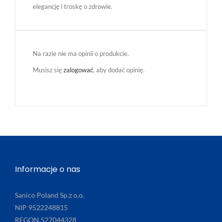
elegancję i troskę o zdrowie.
Na razie nie ma opinii o produkcie.
Musisz się
zalogować
, aby dodać opinię.
Informacje o nas
Sanico Poland Sp.z o.o.
NIP 9522248815
REGON 527044328