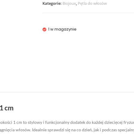
Kategorie:
Biojoux
,
Pętla do włosów
1 w magazynie
 1 cm
kości 1 cm to stylowy i funkcjonalny dodatek do każdej dziecięcej fryzu
gnięcia włosów. Idealnie sprawdzi się na co dzień, jak i podczas specjalny