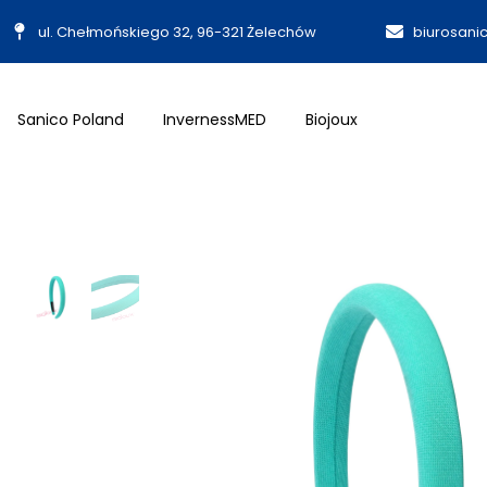
ul. Chełmońskiego 32, 96-321 Żelechów
biurosani
Sanico Poland
InvernessMED
Biojoux