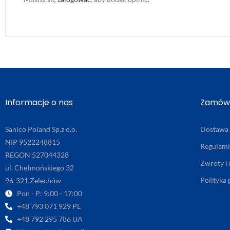
Informacje o nas
Zamówi
Sanico Poland Sp.z o.o.
Dostawa
NIP 9522248815
Regulam
REGON 527044328
Zwroty i
ul. Chełmońskiego 32
Polityka
96-321 Żelechów
Pon - P: 9:00 - 17:00
+48 793 071 929 PL
+48 792 295 786 UA