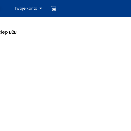
Twoje konto
A
klep B2B