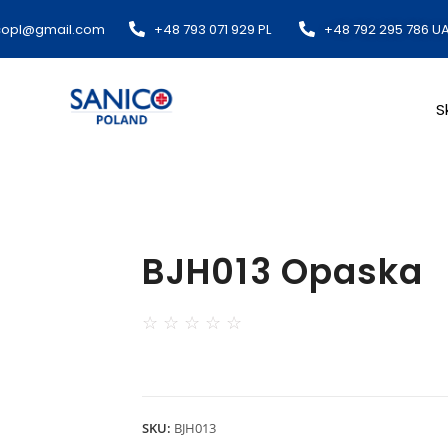
copl@gmail.com​
+48 793 071 929 PL
+48 792 295 786 U
S
BJH013 Opaska
☆
☆
☆
☆
☆
SKU:
BJH013