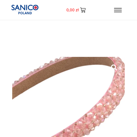
0,00
zł