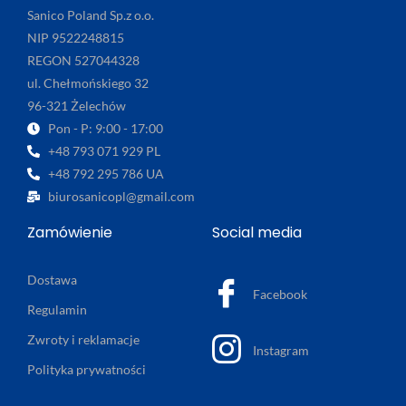
Sanico Poland Sp.z o.o.
NIP 9522248815
REGON 527044328
ul. Chełmońskiego 32
96-321 Żelechów
Pon - P: 9:00 - 17:00
+48 793 071 929 PL
+48 792 295 786 UA
biurosanicopl@gmail.com
Zamówienie
Social media
Dostawa
Facebook
Regulamin
Zwroty i reklamacje
Instagram
Polityka prywatności