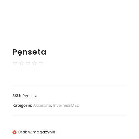
Pęnseta
☆
☆
☆
☆
☆
SKU:
Pęnseta
Kategorie:
Akcesoria
,
InvernessMED
Brak w magazynie