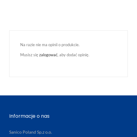
Na razie nie ma opinii o produkcie.
Musisz się
zalogować
, aby dodać opinię.
Informacje o nas
Sanico Poland Sp.z o.o.