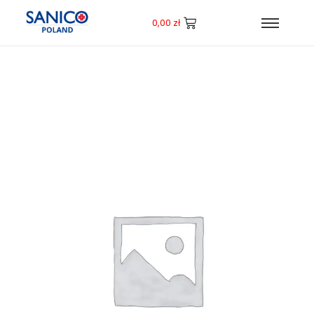
0,00
zł