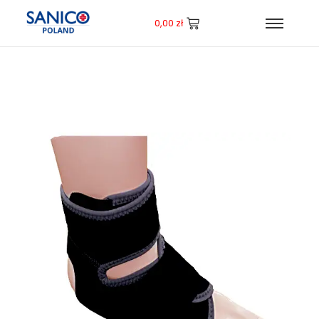
0,00
zł