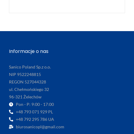
Informacje o nas
Sanico Poland Sp.z o.o.
NIP 9522248815
REGON 527044328
ul. Chełmońskiego 32
96-321 Żelechów
Pon - P: 9:00 - 17:00
+48 793 071 929 PL
+48 792 295 786 UA
biurosanicopl@gmail.com