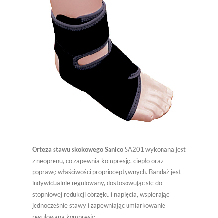
Orteza stawu skokowego Sanico
SA201 wykonana jest
z neoprenu, co zapewnia kompresję, ciepło oraz
poprawę właściwości proprioceptywnych. Bandaż jest
indywidualnie regulowany, dostosowując się do
stopniowej redukcji obrzęku i napięcia, wspierając
jednocześnie stawy i zapewniając umiarkowanie
regulowaną kompresję.