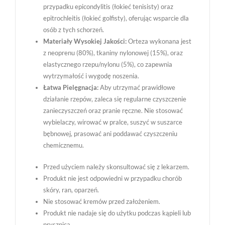
przypadku epicondylitis (łokieć tenisisty) oraz
epitrochleitis (łokieć golfisty), oferując wsparcie dla
osób z tych schorzeń.
Materiały Wysokiej Jakości:
Orteza wykonana jest
z neoprenu (80%), tkaniny nylonowej (15%), oraz
elastycznego rzepu/nylonu (5%), co zapewnia
wytrzymałość i wygodę noszenia.
Łatwa Pielęgnacja:
Aby utrzymać prawidłowe
działanie rzepów, zaleca się regularne czyszczenie
zanieczyszczeń oraz pranie ręczne. Nie stosować
wybielaczy, wirować w pralce, suszyć w suszarce
bębnowej, prasować ani poddawać czyszczeniu
chemicznemu.
Przed użyciem należy skonsultować się z lekarzem.
Produkt nie jest odpowiedni w przypadku chorób
skóry, ran, oparzeń.
Nie stosować kremów przed założeniem.
Produkt nie nadaje się do użytku podczas kąpieli lub
prysznica.