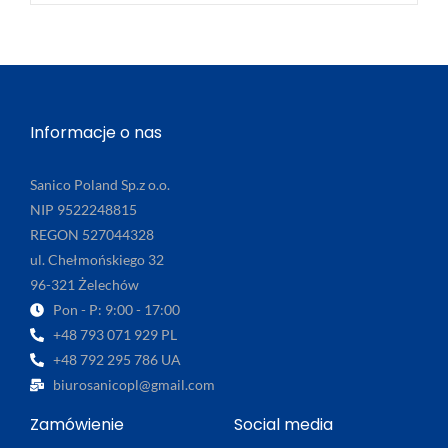
Informacje o nas
Sanico Poland Sp.z o.o.
NIP 9522248815
REGON 527044328
ul. Chełmońskiego 32
96-321 Żelechów
Pon - P: 9:00 - 17:00
+48 793 071 929 PL
+48 792 295 786 UA
biurosanicopl@gmail.com
Zamówienie
Social media