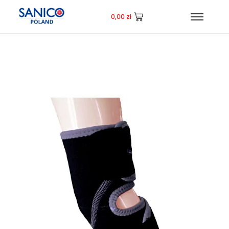
0,00
zł