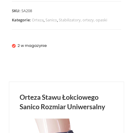
SKU:
SA208
Kategorie:
Orteza
,
Sanico
,
Stabilizatory, ortezy, opaski
2 w magazynie
Orteza Stawu Łokciowego
Sanico Rozmiar Uniwersalny