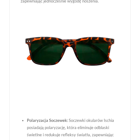
zapewniając jednocześnie wygodę noszenia.
Polaryzacja Soczewek:
Soczewki okularów Ischia
posiadają polaryzację, która eliminuje odblaski
świetlne i redukuje refleksy światła, zapewniając