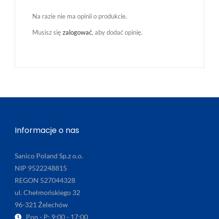
Na razie nie ma opinii o produkcie.
Musisz się
zalogować
, aby dodać opinię.
Informacje o nas
Sanico Poland Sp.z o.o.
NIP 9522248815
REGON 527044328
ul. Chełmońskiego 32
96-321 Żelechów
Pon - P: 9:00 - 17:00