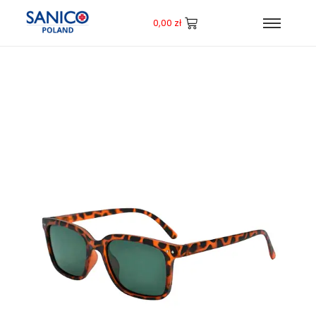
0,00
zł