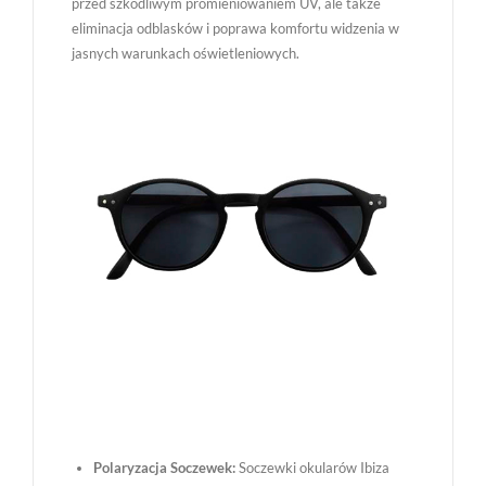
przed szkodliwym promieniowaniem UV, ale także
eliminacja odblasków i poprawa komfortu widzenia w
jasnych warunkach oświetleniowych.
Polaryzacja Soczewek:
Soczewki okularów Ibiza