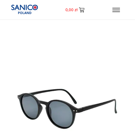
0,00
zł