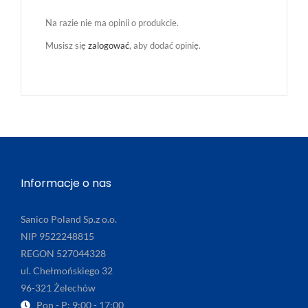
Na razie nie ma opinii o produkcie.
Musisz się
zalogować
, aby dodać opinię.
Informacje o nas
Sanico Poland Sp.z o.o.
NIP 9522248815
REGON 527044328
ul. Chełmońskiego 32
96-321 Żelechów
Pon - P: 9:00 - 17:00