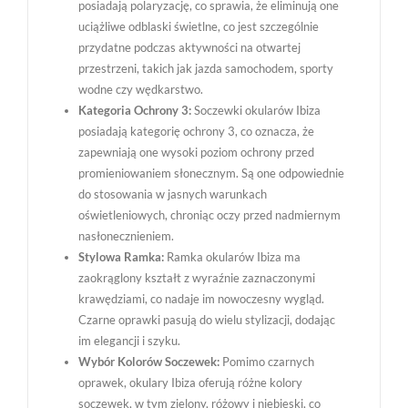
posiadają polaryzację, co sprawia, że eliminują one
uciążliwe odblaski świetlne, co jest szczególnie
przydatne podczas aktywności na otwartej
przestrzeni, takich jak jazda samochodem, sporty
wodne czy wędkarstwo.
Kategoria Ochrony 3:
Soczewki okularów Ibiza
posiadają kategorię ochrony 3, co oznacza, że
zapewniają one wysoki poziom ochrony przed
promieniowaniem słonecznym. Są one odpowiednie
do stosowania w jasnych warunkach
oświetleniowych, chroniąc oczy przed nadmiernym
nasłonecznieniem.
Stylowa Ramka:
Ramka okularów Ibiza ma
zaokrąglony kształt z wyraźnie zaznaczonymi
krawędziami, co nadaje im nowoczesny wygląd.
Czarne oprawki pasują do wielu stylizacji, dodając
im elegancji i szyku.
Wybór Kolorów Soczewek:
Pomimo czarnych
oprawek, okulary Ibiza oferują różne kolory
soczewek, w tym zielony, różowy i niebieski, co