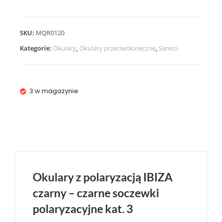
SKU:
MQR0120
Kategorie:
Okulary
,
Okulary przeciwsłoneczne
,
Sanico
3 w magazynie
Okulary z polaryzacją IBIZA
czarny – czarne soczewki
polaryzacyjne kat. 3