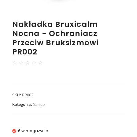
Nakładka Bruxicalm
Nocna - Ochraniacz
Przeciw Bruksizmowi
PR002
☆
☆
☆
☆
☆
SKU:
PR002
Kategoria:
Sanico
6 w magazynie