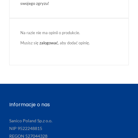
swojego zgryzu!
Na razie nie ma opinii o produkcie.
Musisz się
zalogować
, aby dodać opinię.
Informacje o nas
Sanico Poland Sp.z o.o.
NIP 9522248815
REGON 527044328