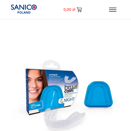
0,00
zł