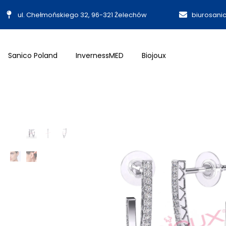
ul. Chełmońskiego 32, 96-321 Żelechów
biurosani
Sanico Poland
InvernessMED
Biojoux