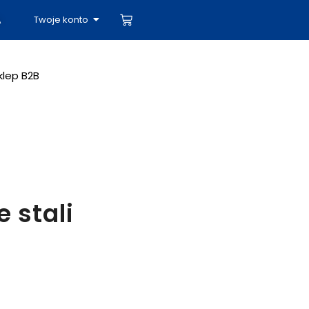
Twoje konto
A
klep B2B
 stali