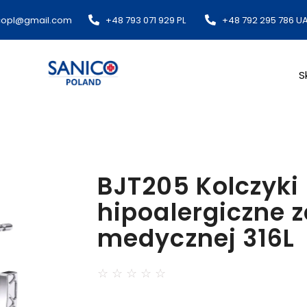
copl@gmail.com​
+48 793 071 929 PL
+48 792 295 786 U
S
BJT205 Kolczyki
hipoalergiczne ze
medycznej 316L
☆
☆
☆
☆
☆