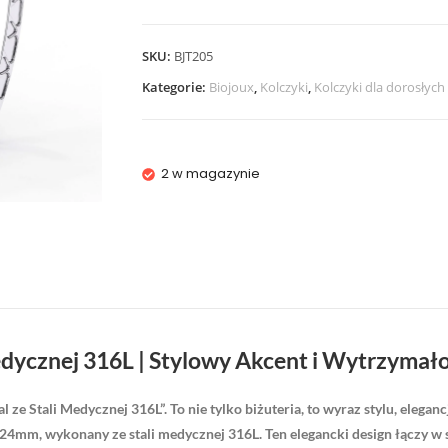
SKU:
BJT205
Kategorie:
Biojoux
,
Kolczyki
,
Kolczyki dla dorosłych
2 w magazynie
dycznej 316L | Stylowy Akcent i Wytrzymało
tali Medycznej 316L”. To nie tylko biżuteria, to wyraz stylu, elegancji 
 24mm, wykonany ze stali medycznej 316L. Ten elegancki design łączy w