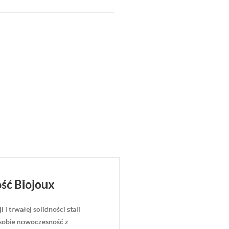
ść Biojoux
i trwałej solidności stali
 sobie nowoczesność z