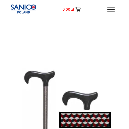
0,00
zł