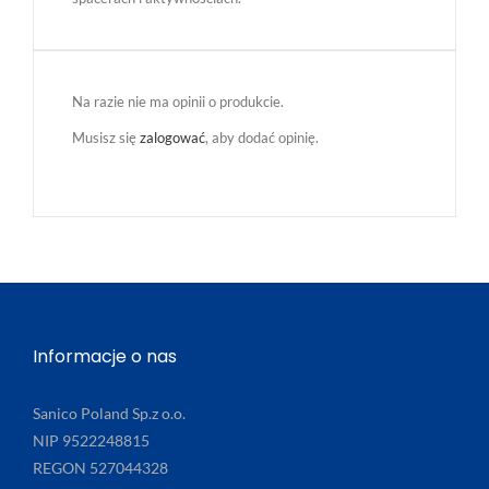
Na razie nie ma opinii o produkcie.
Musisz się
zalogować
, aby dodać opinię.
Informacje o nas
Sanico Poland Sp.z o.o.
NIP 9522248815
REGON 527044328