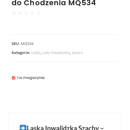
do Chodzenia MQ534
☆
☆
☆
☆
☆
SKU:
MQ534
Kategorie:
Laski
,
Laski inwalidzkie
,
Sanico
1 w magazynie
Laska Inwalidzka Szachy –