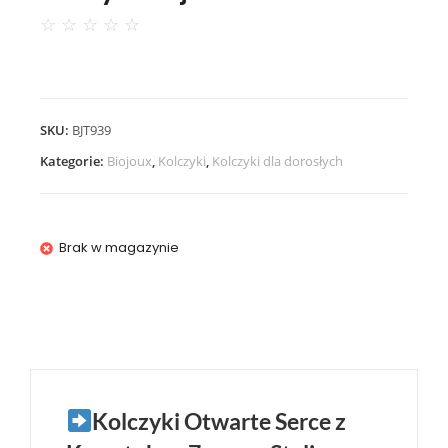
☆
☆
☆
☆
☆
SKU:
BJT939
Kategorie:
Biojoux
,
Kolczyki
,
Kolczyki dla dorosłych
Brak w magazynie
Kolczyki Otwarte Serce z