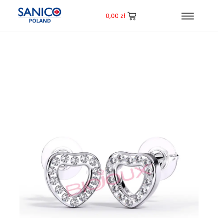
0,00
zł