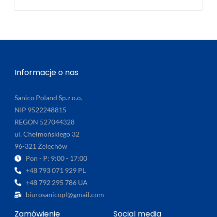
Informacje o nas
Sanico Poland Sp.z o.o.
NIP 9522248815
REGON 527044328
ul. Chełmońskiego 32
96-321 Żelechów
Pon - P: 9:00 - 17:00
+48 793 071 929 PL
+48 792 295 786 UA
biurosanicopl@gmail.com
Zamówienie
Social media