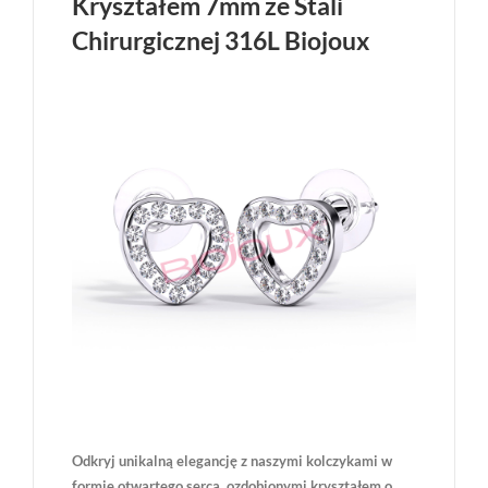
Kryształem 7mm ze Stali
Chirurgicznej 316L Biojoux
Odkryj unikalną elegancję z naszymi kolczykami w
formie otwartego serca, ozdobionymi kryształem o