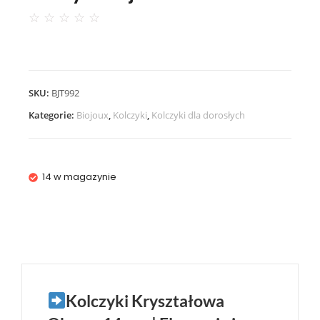
☆
☆
☆
☆
☆
SKU:
BJT992
Kategorie:
Biojoux
,
Kolczyki
,
Kolczyki dla dorosłych
14 w magazynie
Kolczyki Kryształowa