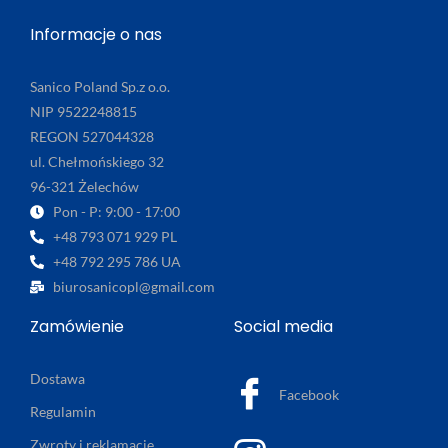
Informacje o nas
Sanico Poland Sp.z o.o.
NIP 9522248815
REGON 527044328
ul. Chełmońskiego 32
96-321 Żelechów
Pon - P: 9:00 - 17:00
+48 793 071 929 PL
+48 792 295 786 UA
biurosanicopl@gmail.com
Zamówienie
Social media
Dostawa
Facebook
Regulamin
Zwroty i reklamacje