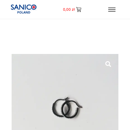
0,00
zł