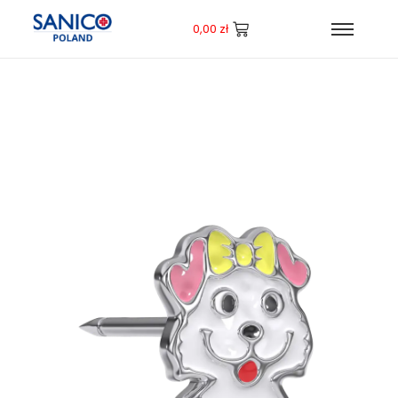
0,00
zł