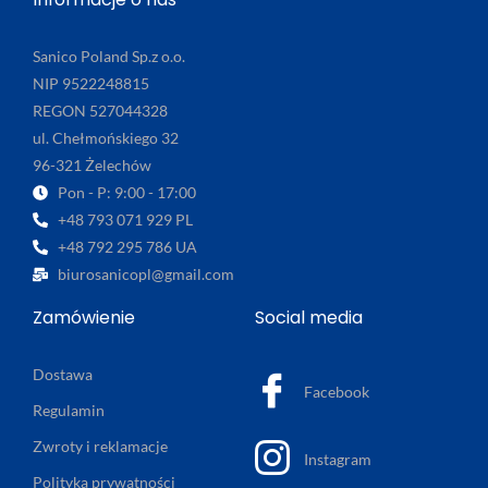
Sanico Poland Sp.z o.o.
NIP 9522248815
REGON 527044328
ul. Chełmońskiego 32
96-321 Żelechów
Pon - P: 9:00 - 17:00
+48 793 071 929 PL
+48 792 295 786 UA
biurosanicopl@gmail.com
Zamówienie
Social media
Dostawa
Facebook
Regulamin
Zwroty i reklamacje
Instagram
Polityka prywatności