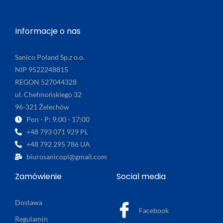
Informacje o nas
Sanico Poland Sp.z o.o.
NIP 9522248815
REGON 527044328
ul. Chełmońskiego 32
96-321 Żelechów
Pon - P: 9:00 - 17:00
+48 793 071 929 PL
+48 792 295 786 UA
biurosanicopl@gmail.com
Zamówienie
Social media
Dostawa
Facebook
Regulamin