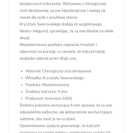
bezpiecznych kolczyków. Wykonane z chirurgicznej
stali nierdzewnej, są one hipoalergiczne i nadają się
nawet dla osób o wrażliwej skórze.
Kryształy Swarovskiego dodają im wyjątkowego
blasku i elegancji, sprawiając, że są one idealne na wiele
okazji.
Nieplaterowana powłoka zapewnia trwałość i
odporność na korozję, co sprawia, że kolczyki będą
wyglądać pięknie przez długi czas.
Materiał: Chirurgiczna stal nierdzewna
Wkładka: Kryształy Swarovskiego
Powłoka: Nieplaterowana
Średnica kolczyka: 4 mm
Producent: Inverness (USA)
Średnica kolczyka wynosząca 4 mm sprawia, że są one
odpowiednio widoczne, ale jednocześnie wystarczająco
subtelne, aby nosić je na co dzień.
Opatentowane zapięcie gwarantuje, że kolczyki
pozostaną na swoim miejscu, minimalizując ryzyko ich