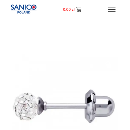
0,00
zł