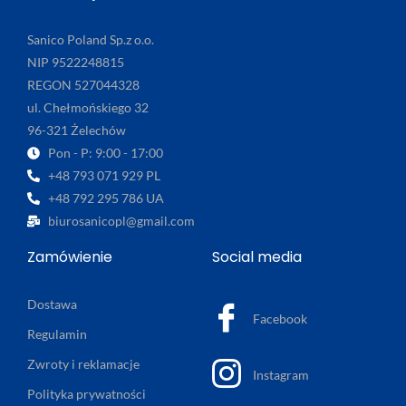
Sanico Poland Sp.z o.o.
NIP 9522248815
REGON 527044328
ul. Chełmońskiego 32
96-321 Żelechów
Pon - P: 9:00 - 17:00
+48 793 071 929 PL
+48 792 295 786 UA
biurosanicopl@gmail.com
Zamówienie
Social media
Dostawa
Facebook
Regulamin
Zwroty i reklamacje
Instagram
Polityka prywatności