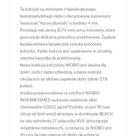
Te kolczyki są wykonane z hipoalergicznego,
biokompatybilnego niobu i inkrustowane kamieniami
Swarovski “Aurora Borealis” o średnicy 4 mm.
Posiadają one cienką (0,73 mm) ostrą końcówkę, która
gwarantuje delikatną procedurę przekłuwania. Zapięcie
bezpieczeństwa bezpiecznie zamyka końcówkę
kolczyka. Każdy kolczyk jest zapakowany w szczelną,
sterylną kapsułkę do przekłuwania.
Nowa kolekcja kolczyków NIOBIO jest idealna dla
dzieci, osób z nadwrażliwością, a także osób już
cierpiących na niklowe zapalenie skóry (około 17%
kobiet).
Analiza przeprowadzona na sztyftach NIOBIO
INVERNESSMED wykazała uwalnianie niklu
równoważne 0,0022 µg/cm²/tydzień, co jest 90 razy
niższe niż limit emisji określony w dyrektywie REACH
(w celu wdrożenia 27 załącznika XVII, dotyczącego
składników metalowych), co oznacza, że ​​NIOBIO jest
90 razy bezpieczniejsze niż limity określone w