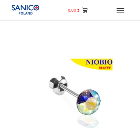
0,00
zł