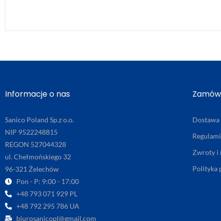
Informacje o nas
Zamówi
Sanico Poland Sp.z o.o.
Dostawa
NIP 9522248815
Regulam
REGON 527044328
Zwroty i
ul. Chełmońskiego 32
Polityka
96-321 Żelechów
Pon - P: 9:00 - 17:00
+48 793 071 929 PL
+48 792 295 786 UA
biurosanicopl@gmail.com