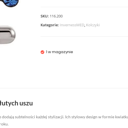
SKU:
116.200
Kategorie:
InvernessMED
,
Kolczyki
1 w magazynie
łutych uszu
e dodają subtelności każdej stylizacji. Ich stylowy design w formie kwiatk
roku.