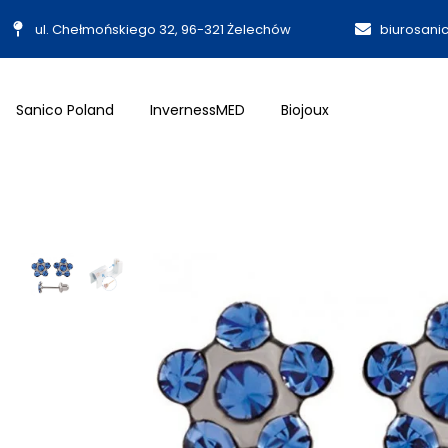
ul. Chełmońskiego 32, 96-321 Żelechów
biurosani
Sanico Poland
InvernessMED
Biojoux