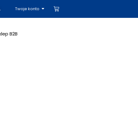
Twoje konto
A
klep B2B