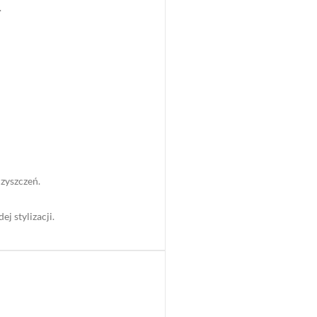
.
zyszczeń.
j stylizacji.