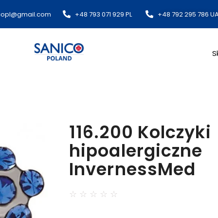
copl@gmail.com​
+48 793 071 929 PL
+48 792 295 786 U
S
116.200 Kolczyki
hipoalergiczne
InvernessMed
☆
☆
☆
☆
☆