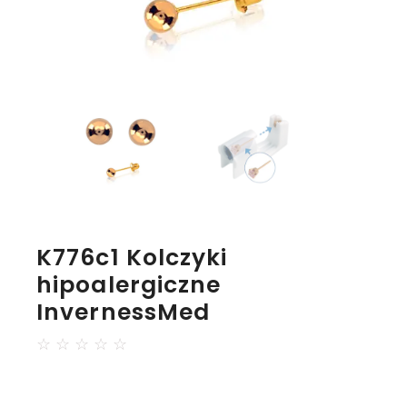
K776c1 Kolczyki
hipoalergiczne
InvernessMed
☆
☆
☆
☆
☆