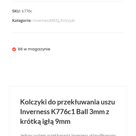
SKU:
k776c
Kategorie:
InvernessMED
,
Kolczyki
66 w magazynie
Kolczyki do przekłuwania uszu
Inverness K776c1 Ball 3mm z
krótką igłą 9mm
Jedyny system przekłuwania Inverness sklasyfikowany