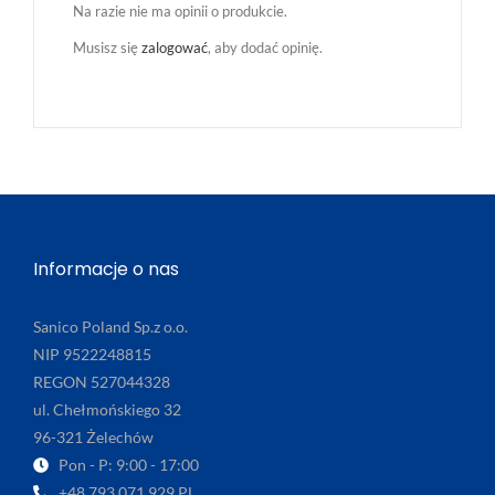
Na razie nie ma opinii o produkcie.
Musisz się
zalogować
, aby dodać opinię.
Informacje o nas
Sanico Poland Sp.z o.o.
NIP 9522248815
REGON 527044328
ul. Chełmońskiego 32
96-321 Żelechów
Pon - P: 9:00 - 17:00
+48 793 071 929 PL