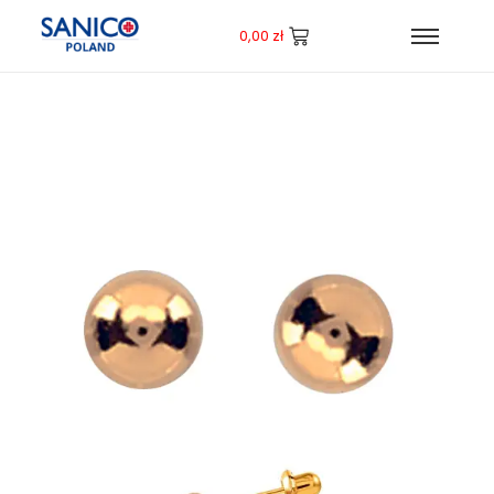
0,00
zł