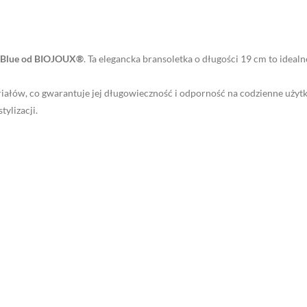
a Blue od BIOJOUX®
. Ta elegancka bransoletka o długości 19 cm to idealne
eriałów, co gwarantuje jej długowieczność i odporność na codzienne uży
ylizacji.