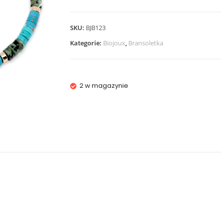
SKU:
BJB123
Kategorie:
Biojoux
,
Bransoletka
2 w magazynie