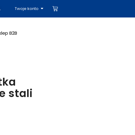
Twoje konto
A
klep B2B
tka
e stali