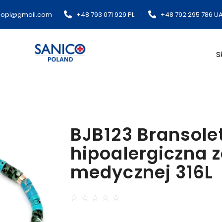
copl@gmail.com​
+48 793 071 929 PL
+48 792 295 786 U
S
BJB123 Bransole
hipoalergiczna z
medycznej 316L
☆
☆
☆
☆
☆