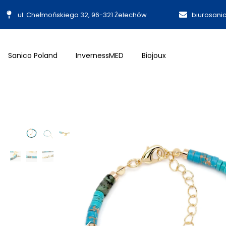
ul. Chełmońskiego 32, 96-321 Żelechów
biurosani
Sanico Poland
InvernessMED
Biojoux