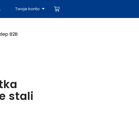
Twoje konto
A
klep B2B
tka
e stali