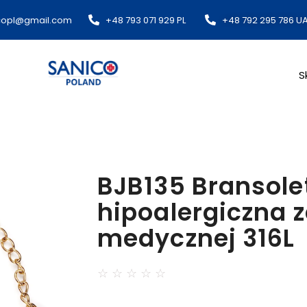
copl@gmail.com​
+48 793 071 929 PL
+48 792 295 786 U
S
BJB135 Bransole
hipoalergiczna z
medycznej 316L
☆
☆
☆
☆
☆