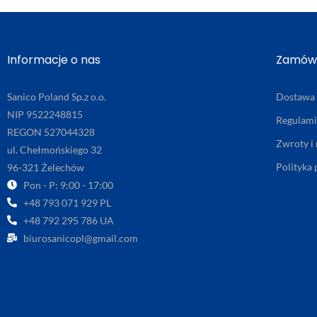
Informacje o nas
Zamówi
Sanico Poland Sp.z o.o.
Dostawa
NIP 9522248815
Regulam
REGON 527044328
Zwroty i
ul. Chełmońskiego 32
Polityka
96-321 Żelechów
Pon - P: 9:00 - 17:00
+48 793 071 929 PL
+48 792 295 786 UA
biurosanicopl@gmail.com