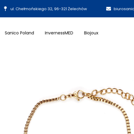
ul. Chełmońskiego 32, 96-321 Żelechów
biurosani
Sanico Poland
InvernessMED
Biojoux