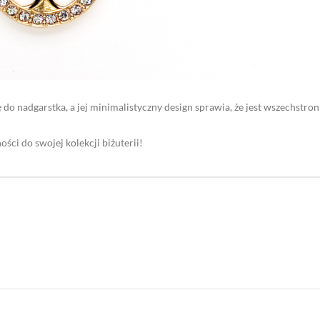
do nadgarstka, a jej minimalistyczny design sprawia, że jest wszechstro
ści do swojej kolekcji biżuterii!