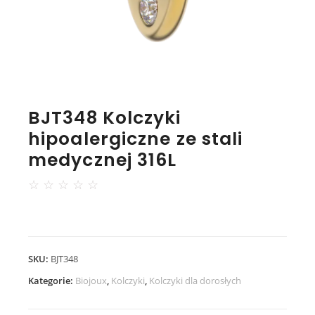
BJT348 Kolczyki
hipoalergiczne ze stali
medycznej 316L
☆
☆
☆
☆
☆
SKU:
BJT348
Kategorie:
Biojoux
,
Kolczyki
,
Kolczyki dla dorosłych