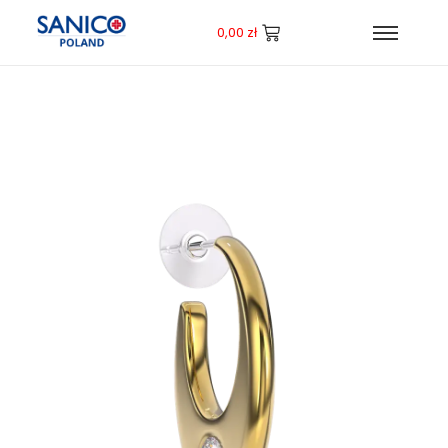
0,00
zł