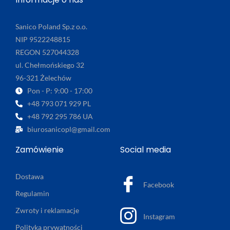
Sanico Poland Sp.z o.o.
NIP 9522248815
REGON 527044328
ul. Chełmońskiego 32
96-321 Żelechów
Pon - P: 9:00 - 17:00
+48 793 071 929 PL
+48 792 295 786 UA
biurosanicopl@gmail.com
Zamówienie
Social media
Dostawa
Facebook
Regulamin
Zwroty i reklamacje
Instagram
Polityka prywatności