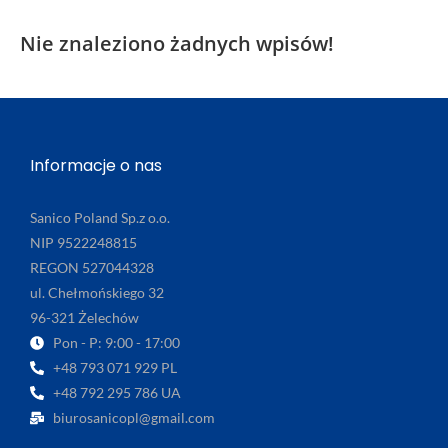
Nie znaleziono żadnych wpisów!
Informacje o nas
Sanico Poland Sp.z o.o.
NIP 9522248815
REGON 527044328
ul. Chełmońskiego 32
96-321 Żelechów
Pon - P: 9:00 - 17:00
+48 793 071 929 PL
+48 792 295 786 UA
biurosanicopl@gmail.com